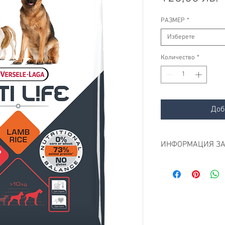
РАЗМЕР
*
Изберете
Количество
*
Доб
ИНФОРМАЦИЯ ЗА
Балансирана хран
породи кучета с 
система
Opti Life 
средни и е
перфектно