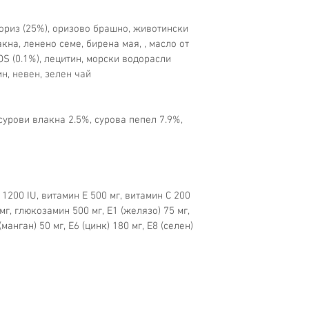
ориз (25%), оризово брашно, животински 
кна, ленено семе, бирена мая, , масло от 
OS (0.1%), лецитин, морски водорасли 
н, невен, зелен чай
сурови влакна 2.5%, сурова пепел 7.9%, 
1200 IU, витамин E 500 мг, витамин С 200 
мг, глюкозамин 500 мг, E1 (желязо) 75 мг, 
 (манган) 50 мг, E6 (цинк) 180 мг, E8 (селен) 