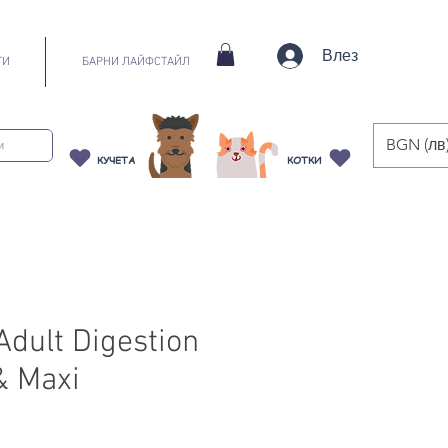
Влез
ТИ
БАРНИ ЛАЙФСТАЙЛ
BGN (лв
КУЧЕТА
КОТКИ
 Adult Digestion
 Maxi
ена