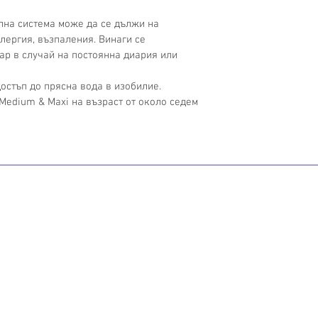
лна система може да се дължи на 
лергия, възпаления. Винаги се 
ар в случай на постоянна диария или 
достъп до прясна вода в изобилие.
 Medium & Maxi на възраст от около седем 