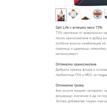
Opti Life с агнешко месо 73%
73% протеини от животински про
лесно храносмилане и добра ко
особено вкусна комбинация не с
пшеница и царевица, намалява 
непоносимост.
Оптимално храносмилане
Добрата чревна флора е основа
пробиотици FOS и MOS за поддъ
Оптимална грижа
Ако искате вашият четириног п
решаващо значение е да се под
Затова добавихме таурин към р