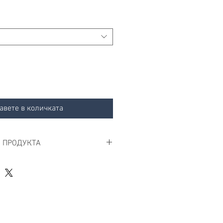
авете в количката
 ПРОДУКТА
а с агнешко за средни и едри 
чувствителна храносмилателна 
Adult Digestion Medium&Maxi за 
дри породи (> 10 кг) е с 
 балансирана формула, на 