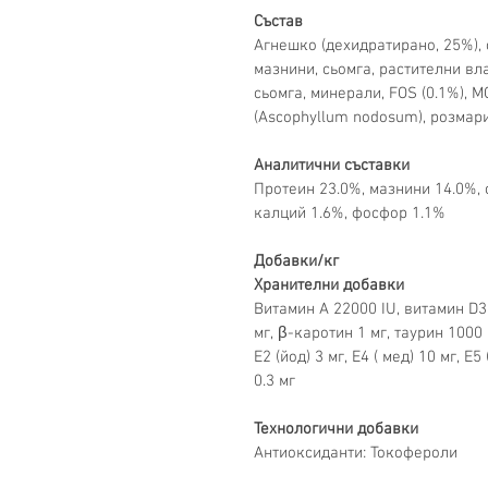
Състав
Агнешко (дехидратирано, 25%), 
мазнини, сьомга, растителни вла
сьомга, минерали, FOS (0.1%), M
(Ascophyllum nodosum), розмари
Аналитични съставки
Протеин 23.0%, мазнини 14.0%, 
калций 1.6%, фосфор 1.1%
Добавки/кг
Хранителни добавки
Витамин А 22000 IU, витамин D3 
мг, β-каротин 1 мг, таурин 1000 
E2 (йод) 3 мг, E4 ( мед) 10 мг, E5
0.3 мг
Технологични добавки
Антиоксиданти: Токофероли