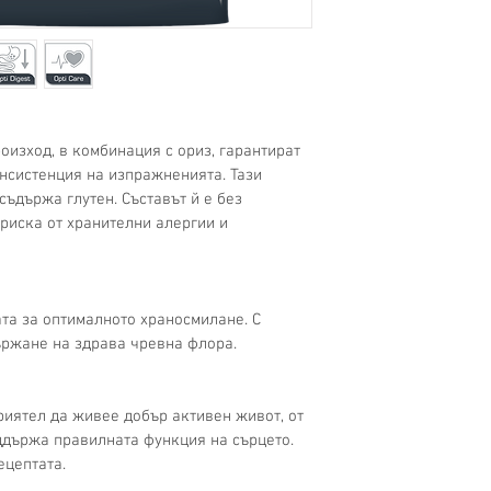
основата н
изключите
чувствите
Уникална ф
протеини 
изход, в комбинация с ориз, гарантират 
лесно хра
нсистенция на изпражненията. Тази 
изпражнен
ъдържа глутен. Съставът й е без 
Идеална з
риска от хранителни алергии и 
храносмил
непоносим
заболяван
С таурин 
та за оптималното храносмилане. С 
функция.
ржане на здрава чревна флора.
риятел да живее добър активен живот, от 
държа правилната функция на сърцето. 
ецептата.