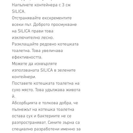
Напълнете контейнера с 3 см 
SILICA.
Отстранявайте екскрементите 
всеки път. Доброто просмукване 
на SILICA прави това 
изключително лесно.
Разклащайте редовно к
o
тешката 
тоалетна. Това увеличава 
ефективността.
Можете да изхвърляте 
използваната SILICA в зелените 
контейнери.
Поставете котешката тоалетна на 
сухо място. Това удължава живота 
й.
Абсорбцията е толкова добра, че 
пълнежът на котешка тоалетна 
остава сух и бактериите не се 
разпространяват. Сините зърна са 
специално разработени именно за 