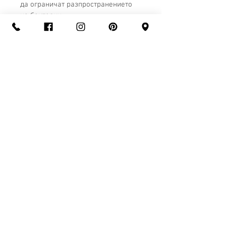
да ограничат разпространението 
на бактерии.
Съвети
Поставете котешката тоалетна на 
сухо място. Това удължава живота 
й. Можете да изхвърлите 
използваните силиконови зърна в 
зелените контейнери.
ИНФОРМАЦИЯ ЗА ПРОДУКТА
Ултра абсорбираща силиконова 
котешка тоалетна
Бели и сини 
с
илинконови зърна, 
инхибиращи развитието 
СВЪРЖЕТЕ СЕ С НАС
на бактерии
.
+359 888 707 648
Напълно неутрализира 