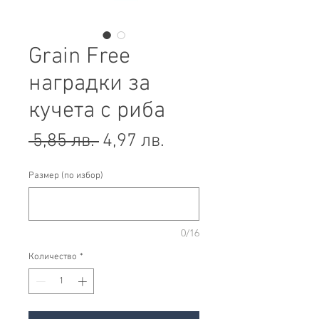
Grain Free
наградки за
кучета с риба
Редовна
Продажна
 5,85 лв. 
4,97 лв.
цена
цена
Размер (по избор)
0/16
Количество
*