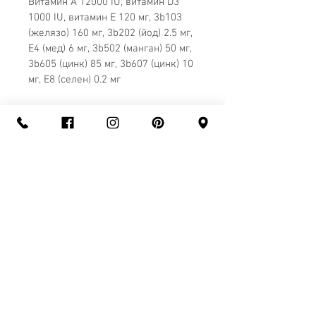
Витамин А 12000 IU, витамин D3 
1
0
00 IU, витамин Е 120 
мг
, 3b103 
(желязо) 160 
мг
, 3b202 (йод) 2
.
5 
мг
, 
E4 (мед) 6 
мг
, 3b502 (манган) 50 
мг
, 
3b605 (цинк) 85 
мг
, 3b607 (цинк) 10 
мг
, E8 (селен) 0
.2
мг
Технологични добавки
Антиоксиданти
Сензорни добавки
Оцветители 
Съвети
Винаги 
осигуря
в
а
йте прясна 
питейна вода. Да се съхранява на 
хладно и сухо място.
ИНФОРМАЦИЯ ЗА ПРОДУКТА