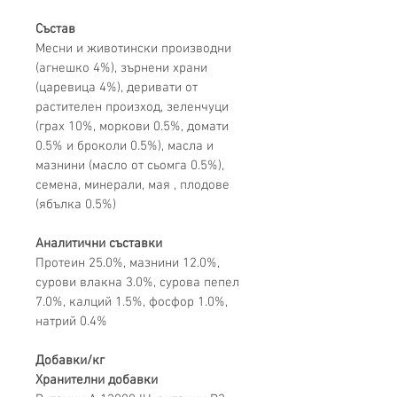
Състав
Месни и животински производни 
(агнешко 4%), зърнени храни 
(царевица 4%), деривати от 
растителен произход, зеленчуци 
(грах 10%, моркови 0.5%, домати 
0.5% и броколи 0.5%), масла и 
мазнини (масло от сьомга 0.5%), 
семена, минерали, мая , плодове 
(ябълка 0.5%)
Аналитични съставки
Протеин 25.0%, мазнини 12.0%, 
сурови влакна 3.0%, сурова пепел 
7
.
0
%, калций 1.
5
%, фосфор 1.0%, 
натрий 0.4%
Добавки/кг
Хранителни добавки