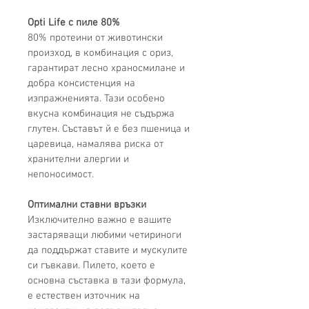
Opti Life 
с пиле 80
%
80
% протеини от животински 
произход, в комбинация с ориз, 
гарантират лесно храносмилане и 
добра консистенция на 
изпражненията. Тази особено 
вкусна 
комбинация
 не съдържа 
глутен
. С
ъстав
ът й е
 без пшеница и 
царевица
, намалява
 риска от 
хранителни алергии и 
непоносимост
.
Оптимални
ставни връзки
Изключително важно е вашите 
застаряващи любими
 четириноги 
да поддържат ставите и мускулите 
си гъвкави. Пилето, което е 
основна съставка в тази формула
,
е естествен източник на 