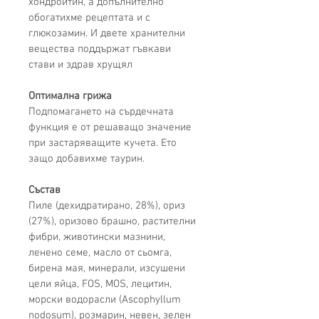
хондроитин, а допълнително 
обогатихме рецептата и с 
глюкозамин. И двете хранителни 
вещества поддържат гъвкави 
стави и здрав хрущял
Оптимална грижа
Подпомагането
 на сърдечната 
функция е от решаващо значение 
при застаряващите кучета. 
Ето 
защо
 добавихме таурин.
Състав
Пиле
 (дехидратирано, 2
8
%), ориз 
(2
7
%), оризово брашно, 
растителни 
фибри, 
животински мазнини, 
ленено семе, масло
 от 
сьомга, 
бирена мая, минерали, 
изсушени 
цели яйца, 
FOS, MOS
, 
лецитин, 
морски водорасли (Ascophyllum 
nodosum), розмарин, невен, зелен 