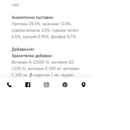
чай
Аналитични съставки
Протеин 2
5
.0%, мазнини 
10
.0%, 
сурови влакна 
3
.
5
%, сурова пепел 
6
.5%, калций 
0
.
95
%, фосфор 
0.7
%
Добавки/кг
Хранителни добавки
Витамин А 22000 IU, витамин D3 
1200 IU, витамин E 
5
00 мг, витамин 
С 2
0
0 мг, β-каротин 
1
 мг, 
таурин 
1000 мг, глюкозамин 500 мг, E1 
(желязо) 75 мг, E2 (йод) 3 мг, E4 
(мед) 10 мг, E5 (манган) 50 мг, E6 
(цинк) 180 мг, E8 (селен) 0.3 мг
Технологични добавки
Антиоксиданти: Токофероли