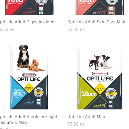
pti Life Adult Digestion Mini
Бърз преглед
Opti Life Adult Skin Care Mini
Бърз преглед
ена
Цена
6,30 лв.
38,50 лв.
pti Life Adult Sterilised/Light
Бърз преглед
Opti Life Adult Mini
Бърз преглед
edium & Maxi
Цена
35,20 лв.