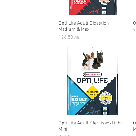
Opti Life Adult Digestion
Бърз преглед
O
Medium & Maxi
Ц
3
Цена
126,50 лв.
Opti Life Adult Sterilised/Light
Бърз преглед
O
Mini
M