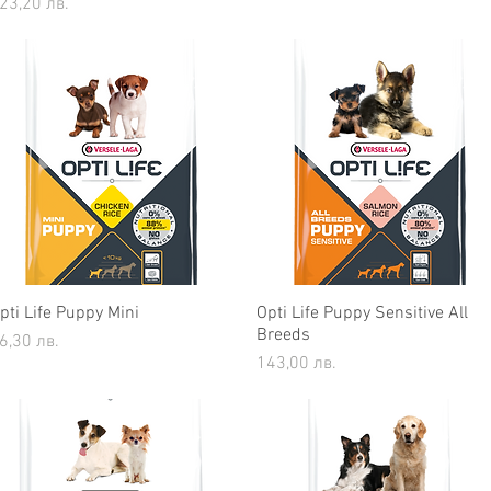
ена
23,20 лв.
pti Life Puppy Mini
Бърз преглед
Opti Life Puppy Sensitive All
Бърз преглед
Breeds
ена
6,30 лв.
Цена
143,00 лв.